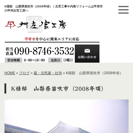
K様邸 山梨県笛吹市（2008年頃）｜左官工事や内装リフォームは甲府市
の甲州左官工房へ
HOME
»
ブログ
»
蔵・古民家・社寺
»
K様邸 山梨県笛吹市（2008年頃）
K様邸 山梨県笛吹市（2008年頃）