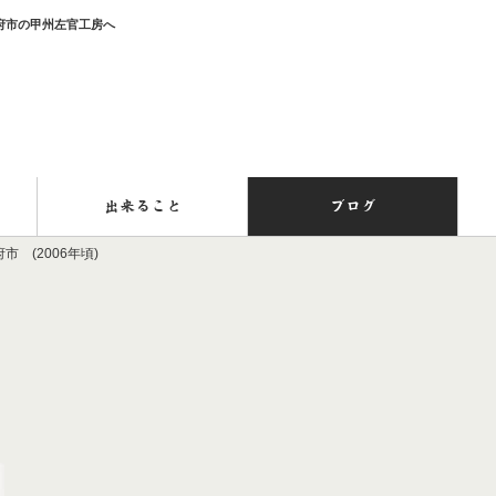
甲府市の甲州左官工房へ
出来ること
ブログ
 (2006年頃)