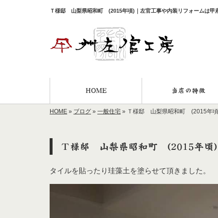
Ｔ様邸 山梨県昭和町 (2015年頃)｜左官工事や内装リフォームは
HOME
当店の特徴
HOME
»
ブログ
»
一般住宅
»
Ｔ様邸 山梨県昭和町 (2015年頃
Ｔ様邸 山梨県昭和町 (2015年頃)
タイルを貼ったり珪藻土を塗らせて頂きました。