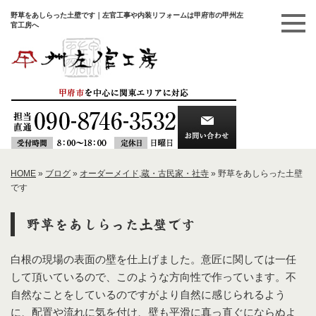
野草をあしらった土壁です｜左官工事や内装リフォームは甲府市の甲州左
官工房へ
HOME
»
ブログ
»
オーダーメイド
,
蔵・古民家・社寺
»
野草をあしらった土壁
です
野草をあしらった土壁です
白根の現場の表面の壁を仕上げました。意匠に関しては一任
して頂いているので、このような方向性で作っています。不
自然なことをしているのですがより自然に感じられるよう
に、配置や流れに気を付け、壁も平滑に真っ直ぐにならぬよ