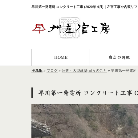
早川第一発電所 コンクリート工事 (2020年 4月)｜左官工事や内装
HOME
当店の特徴
HOME
»
ブログ
»
公共・大型建築
,
日々のこと
»
早川第一発電所 コ
早川第一発電所 コンクリート工事 (20